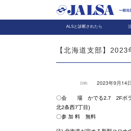
ALSと診断されたら
【北海道支部】202
2023年9月14日 
日時:
〇会 場 かでる2.7 2Fボ
北2条西7丁目)
〇参 加 料 無料