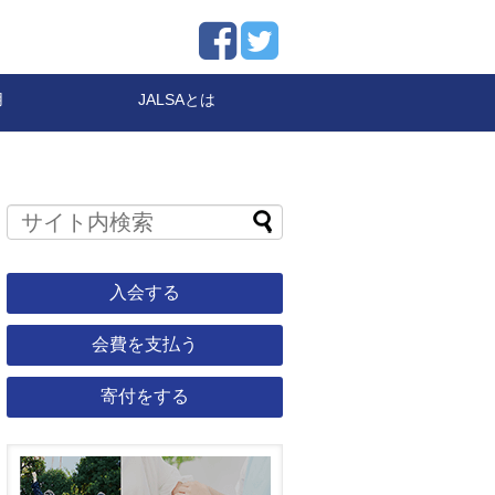
用
JALSAとは
入会する
会費を支払う
寄付をする