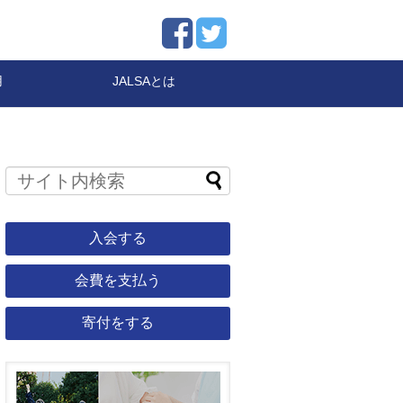
用
JALSAとは
入会する
会費を支払う
寄付をする