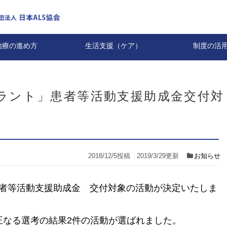
治療の進め方
生活支援（ケア）
制度の活
Cグラント」患者等活動支援助成金交付対
2018/12/5
投稿
2019/3/29更新
お知らせ
」患者等活動支援助成金 交付対象の活動が決定いたしま
正なる選考の結果2件の活動が選ばれました。