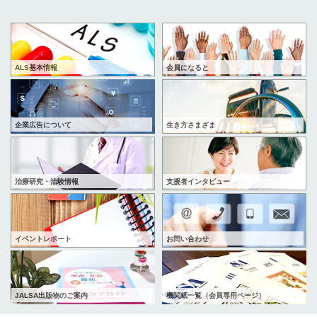
ALS基本情報
会員になると
企業広告について
生き方さまざま
治療研究・治験情報
支援者インタビュー
イベントレポート
お問い合わせ
JALSA出版物のご案内
機関紙一覧（会員専用ページ）