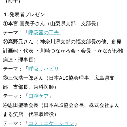
【前半】
１.発表者プレゼン
①本宮 喜美子さん（山梨県支部 支部長）
テーマ：「
呼吸器の工夫
」
②高野元さん（ 神奈川県支部の福支部長の他、創発
計画㈱・代表 ・川崎つながろ会・会長 ・かながわ難
病連・理事長）
テーマ：「
呼吸リハビリ
」
③三保浩一郎さん（日本ALS協会理事、広島県支
部 支部長、歯科医師）
テーマ：「
口腔ケア
」
④恩田聖敬会長（日本ALS協会会長、株式会社まん
まる笑店 代表取締役）
テーマ：「
コミュニケーション
」