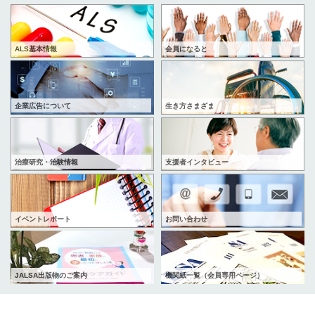
ALS基本情報
会員になると
企業広告について
生き方さまざま
治療研究・治験情報
支援者インタビュー
イベントレポート
お問い合わせ
JALSA出版物のご案内
機関紙一覧（会員専用ページ）